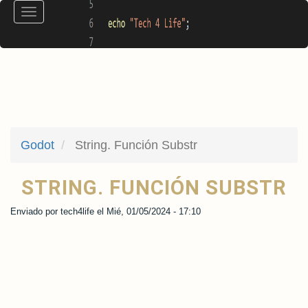
Pasar
Toggle
al
navigation
contenido
principal
Godot
String. Función Substr
STRING. FUNCIÓN SUBSTR
Enviado por
tech4life
el
Mié, 01/05/2024 - 17:10