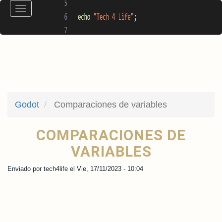
Pasar
Toggle
al
navigation
contenido
principal
Godot
Comparaciones de variables
COMPARACIONES DE
VARIABLES
Enviado por
tech4life
el
Vie, 17/11/2023 - 10:04