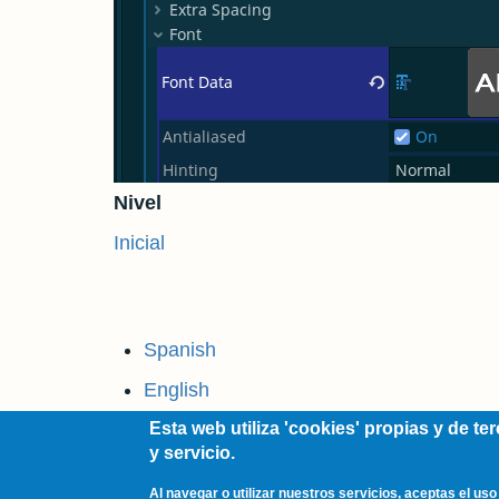
Nivel
Inicial
Spanish
English
Esta web utiliza 'cookies' propias y de t
y servicio.
Al navegar o utilizar nuestros servicios, aceptas el us