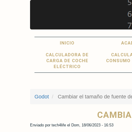
Pasar
al
contenido
principal
Main
User
INICIO
ACA
navigation
account
CALCULADORA DE
CALCUL
menu
CARGA DE COCHE
CONSUMO 
ELÉCTRICO
Godot
Cambiar el tamaño de fuente d
CAMBIA
Enviado por
tech4life
el
Dom, 18/06/2023 - 16:53