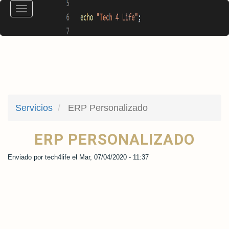
Pasar
Toggle
al
navigation
contenido
principal
Servicios
ERP Personalizado
ERP PERSONALIZADO
Enviado por
tech4life
el
Mar, 07/04/2020 - 11:37