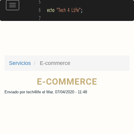
Pasar
Toggle
al
navigation
contenido
principal
Servicios
E-commerce
E-COMMERCE
Enviado por
tech4life
el
Mar, 07/04/2020 - 11:48