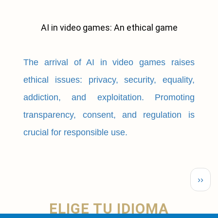
AI in video games: An ethical game
The arrival of AI in video games raises
ethical issues: privacy, security, equality,
addiction, and exploitation. Promoting
transparency, consent, and regulation is
crucial for responsible use.
Pagination
Next
››
page
ELIGE TU IDIOMA