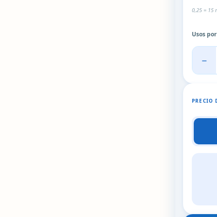
0,25 = 15 
Usos po
−
PRECIO 