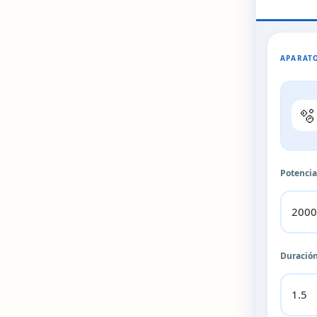
APARATO
🫧
Potenci
Duración