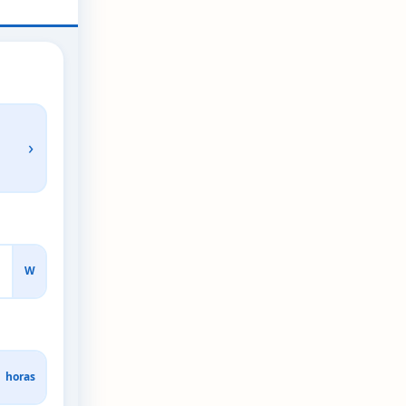
›
W
horas