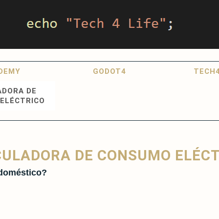
DEMY
GODOT4
TECH4
ADORA DE
ELÉCTRICO
CULADORA DE CONSUMO ELÉCT
odoméstico?