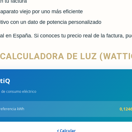
n tu factura
parato viejo por uno más eficiente
tivo con un dato de potencia personalizado
l en España. Si conoces tu precio real de la factura, p
 CALCULADORA DE LUZ (WATTI
tiQ
 de consumo eléctrico
0,124
 referencia kWh
⚡ Calcular