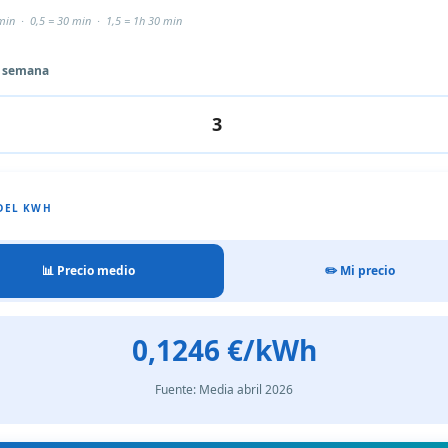
min · 0,5 = 30 min · 1,5 = 1h 30 min
r semana
DEL KWH
📊 Precio medio
✏️ Mi precio
0,1246 €/kWh
Fuente: Media abril 2026