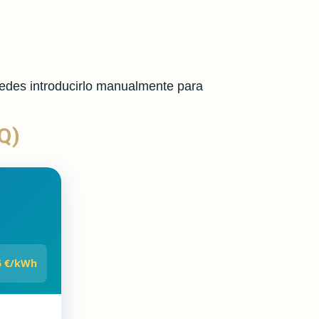
uedes introducirlo manualmente para
Q)
6 €/kWh