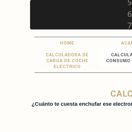
Skip
to
main
content
Main
User
HOME
ACA
navigation
account
CALCULADORA DE
CALCUL
menu
CARGA DE COCHE
CONSUMO 
ELÉCTRICO
CAL
¿Cuánto te cuesta enchufar ese electr