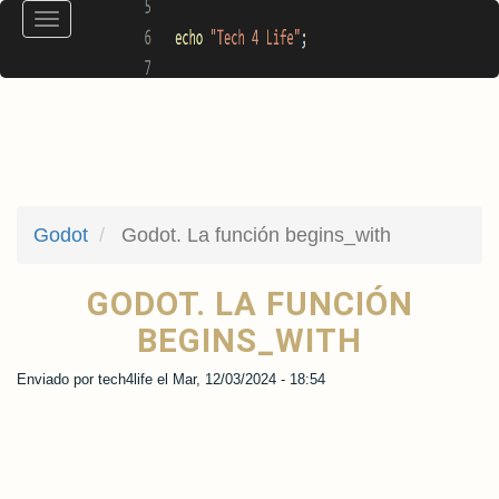
Pasar
Toggle
al
navigation
contenido
principal
Godot
Godot. La función begins_with
GODOT. LA FUNCIÓN
BEGINS_WITH
Enviado por
tech4life
el
Mar, 12/03/2024 - 18:54