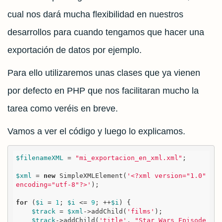
cual nos dará mucha flexibilidad en nuestros
desarrollos para cuando tengamos que hacer una
exportación de datos por ejemplo.
Para ello utilizaremos unas clases que ya vienen
por defecto en PHP que nos facilitaran mucho la
tarea como veréis en breve.
Vamos a ver el código y luego lo explicamos.
$filenameXML
 = 
"mi_exportacion_en_xml.xml"
;

$xml
 = 
new
 SimpleXMLElement(
'<?xml version="1.0" 
encoding="utf-8"?>'
);

for
 (
$i
 = 
1
; 
$i
 <= 
9
; ++
$i
) {

$track
 = 
$xml
->addChild(
'films'
);

$track
->addChild(
'title'
, 
"Star Wars Episode 