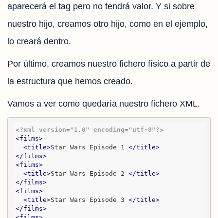
aparecerá el tag pero no tendrá valor. Y si sobre
nuestro hijo, creamos otro hijo, como en el ejemplo,
lo creará dentro.
Por último, creamos nuestro fichero físico a partir de
la estructura que hemos creado.
Vamos a ver como quedaría nuestro fichero XML.
<?xml version="1.0" encoding="utf-8"?>
<
films
>
<
title
>
Star Wars Episode 1 
</
title
>
</
films
>
<
films
>
<
title
>
Star Wars Episode 2 
</
title
>
</
films
>
<
films
>
<
title
>
Star Wars Episode 3 
</
title
>
</
films
>
<
films
>