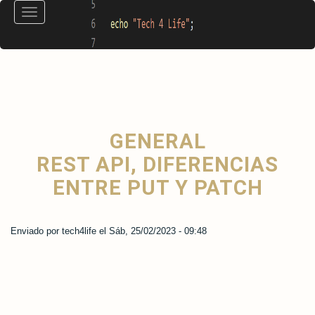
Pasar
Toggle
al
navigation
contenido
principal
GENERAL
REST API, DIFERENCIAS
ENTRE PUT Y PATCH
Enviado por
tech4life
el
Sáb, 25/02/2023 - 09:48