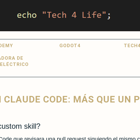
DEMY
GODOT4
TECH4
ADORA DE
ELÉCTRICO
N CLAUDE CODE: MÁS QUE UN
custom skill?
e que revisara una pull request siguiendo el mismo crite