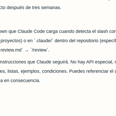
ecto después de tres semanas.
kdown que Claude Code carga cuando detecta el slash c
 proyectos) o en `.claude/` dentro del repositorio (específ
`review.md` → `/review`.
s instrucciones que Claude seguirá. No hay API especial, 
s, listas, ejemplos, condiciones. Puedes referenciar e
túa en consecuencia.