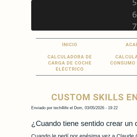
Pasar
al
contenido
principal
Main
User
INICIO
ACA
navigation
account
CALCULADORA DE
CALCUL
menu
CARGA DE COCHE
CONSUMO 
ELÉCTRICO
CUSTOM SKILLS E
Enviado por
tech4life
el
Dom, 03/05/2026 - 19:22
¿Cuando tiene sentido crear un 
Cuando le pedí por enésima vez a Claude Cod